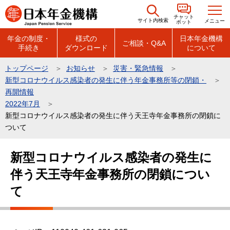
こ
チャット
の
サイト内検索
メニュー
ボット
ペ
年金の制度・
様式の
日本年金機構
ご相談・Q&A
手続き
ダウンロード
について
ー
ジ
トップページ
お知らせ
災害・緊急情報
の
新型コロナウイルス感染者の発生に伴う年金事務所等の閉鎖・
先
再開情報
頭
2022年7月
新型コロナウイルス感染者の発生に伴う天王寺年金事務所の閉鎖に
で
ついて
す
本
新型コロナウイルス感染者の発生に
文
伴う天王寺年金事務所の閉鎖につい
こ
こ
て
か
ら