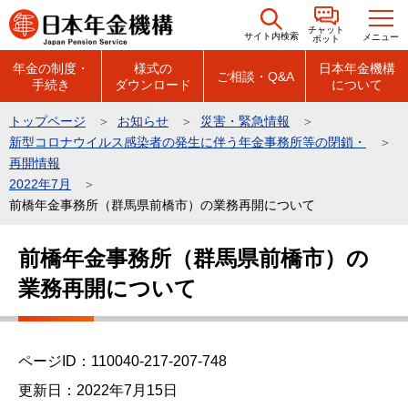
こ
チャット
の
サイト内検索
メニュー
ボット
ペ
年金の制度・
様式の
日本年金機構
ご相談・Q&A
手続き
ダウンロード
について
ー
ジ
トップページ
お知らせ
災害・緊急情報
の
新型コロナウイルス感染者の発生に伴う年金事務所等の閉鎖・
先
再開情報
頭
2022年7月
前橋年金事務所（群馬県前橋市）の業務再開について
で
す
本
前橋年金事務所（群馬県前橋市）の
文
業務再開について
こ
こ
か
ら
ページID：110040-217-207-748
更新日：2022年7月15日