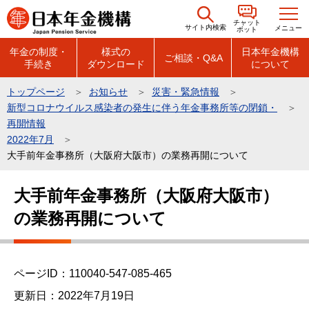
こ
チャット
の
サイト内検索
メニュー
ボット
ペ
年金の制度・
様式の
日本年金機構
ご相談・Q&A
手続き
ダウンロード
について
ー
ジ
トップページ
お知らせ
災害・緊急情報
の
新型コロナウイルス感染者の発生に伴う年金事務所等の閉鎖・
先
再開情報
頭
2022年7月
大手前年金事務所（大阪府大阪市）の業務再開について
で
す
本
大手前年金事務所（大阪府大阪市）
文
の業務再開について
こ
こ
か
ら
ページID：110040-547-085-465
更新日：2022年7月19日