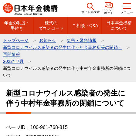
こ
チャット
の
サイト内検索
メニュー
ボット
ペ
年金の制度・
様式の
日本年金機構
ご相談・Q&A
手続き
ダウンロード
について
ー
ジ
トップページ
お知らせ
災害・緊急情報
の
新型コロナウイルス感染者の発生に伴う年金事務所等の閉鎖・
先
再開情報
頭
2022年7月
新型コロナウイルス感染者の発生に伴う中村年金事務所の閉鎖につ
で
いて
す
本
新型コロナウイルス感染者の発生に
文
伴う中村年金事務所の閉鎖について
こ
こ
か
ら
ページID：100-961-768-815