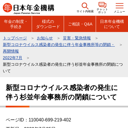
こ
チャット
の
サイト内検索
メニュー
ボット
ペ
年金の制度・
様式の
日本年金機構
ご相談・Q&A
手続き
ダウンロード
について
ー
ジ
トップページ
お知らせ
災害・緊急情報
の
新型コロナウイルス感染者の発生に伴う年金事務所等の閉鎖・
先
再開情報
頭
2022年7月
新型コロナウイルス感染者の発生に伴う杉並年金事務所の閉鎖につ
で
いて
す
本
新型コロナウイルス感染者の発生に
文
伴う杉並年金事務所の閉鎖について
こ
こ
か
ら
ページID：110040-699-219-402