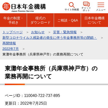
こ
チャット
の
サイト内検索
メニュー
ボット
ペ
年金の制度・
様式の
日本年金機構
ご相談・Q&A
手続き
ダウンロード
について
ー
ジ
トップページ
お知らせ
災害・緊急情報
の
新型コロナウイルス感染者の発生に伴う年金事務所等の閉鎖・
先
再開情報
頭
2022年7月
東灘年金事務所（兵庫県神戸市）の業務再開について
で
す
本
東灘年金事務所（兵庫県神戸市）の
文
業務再開について
こ
こ
か
ら
ページID：110040-722-737-895
更新日：2022年7月25日