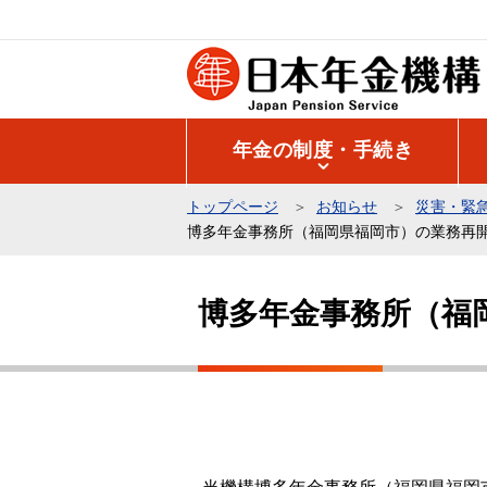
こ
の
ペ
ー
ジ
年金の制度・手続き
の
先
トップページ
お知らせ
災害・緊
頭
博多年金事務所（福岡県福岡市）の業務再
で
本
す
文
博多年金事務所（福
こ
こ
か
ら