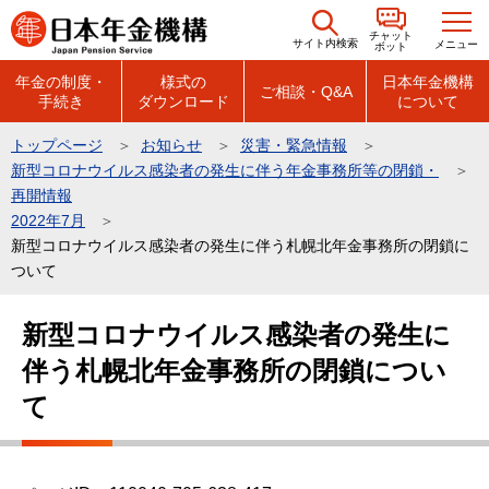
こ
チャット
の
サイト内検索
メニュー
ボット
ペ
年金の制度・
様式の
日本年金機構
ご相談・Q&A
手続き
ダウンロード
について
ー
ジ
トップページ
お知らせ
災害・緊急情報
の
新型コロナウイルス感染者の発生に伴う年金事務所等の閉鎖・
先
再開情報
頭
2022年7月
新型コロナウイルス感染者の発生に伴う札幌北年金事務所の閉鎖に
で
ついて
す
本
新型コロナウイルス感染者の発生に
文
伴う札幌北年金事務所の閉鎖につい
こ
こ
て
か
ら