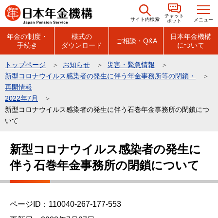
こ
チャット
の
サイト内検索
メニュー
ボット
ペ
年金の制度・
様式の
日本年金機構
ご相談・Q&A
手続き
ダウンロード
について
ー
ジ
トップページ
お知らせ
災害・緊急情報
の
新型コロナウイルス感染者の発生に伴う年金事務所等の閉鎖・
先
再開情報
頭
2022年7月
新型コロナウイルス感染者の発生に伴う石巻年金事務所の閉鎖につ
で
いて
す
本
新型コロナウイルス感染者の発生に
文
伴う石巻年金事務所の閉鎖について
こ
こ
か
ら
ページID：110040-267-177-553