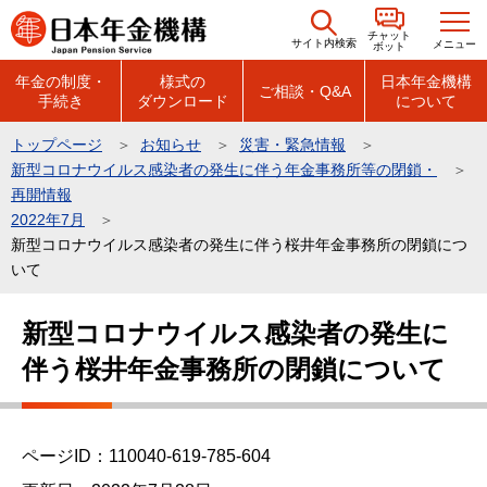
こ
チャット
の
サイト内検索
メニュー
ボット
ペ
年金の制度・
様式の
日本年金機構
ご相談・Q&A
手続き
ダウンロード
について
ー
ジ
トップページ
お知らせ
災害・緊急情報
の
新型コロナウイルス感染者の発生に伴う年金事務所等の閉鎖・
先
再開情報
頭
2022年7月
新型コロナウイルス感染者の発生に伴う桜井年金事務所の閉鎖につ
で
いて
す
本
新型コロナウイルス感染者の発生に
文
伴う桜井年金事務所の閉鎖について
こ
こ
か
ら
ページID：110040-619-785-604