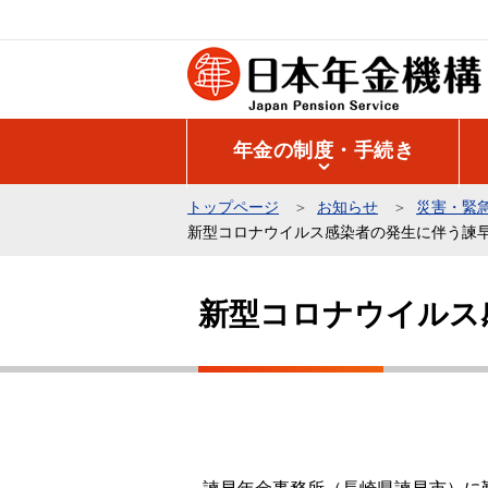
こ
の
ペ
ー
ジ
年金の制度・手続き
の
先
トップページ
お知らせ
災害・緊
頭
新型コロナウイルス感染者の発生に伴う諫
で
本
す
文
新型コロナウイルス
こ
こ
か
ら