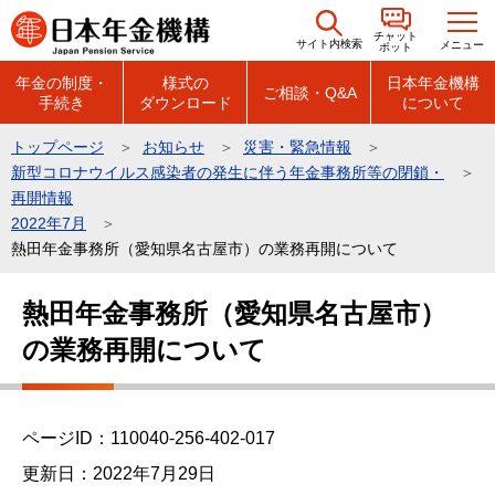
こ
チャット
の
サイト内検索
メニュー
ボット
ペ
年金の制度・
様式の
日本年金機構
ご相談・Q&A
手続き
ダウンロード
について
ー
ジ
トップページ
お知らせ
災害・緊急情報
の
新型コロナウイルス感染者の発生に伴う年金事務所等の閉鎖・
先
再開情報
頭
2022年7月
熱田年金事務所（愛知県名古屋市）の業務再開について
で
す
本
熱田年金事務所（愛知県名古屋市）
文
の業務再開について
こ
こ
か
ら
ページID：110040-256-402-017
更新日：2022年7月29日