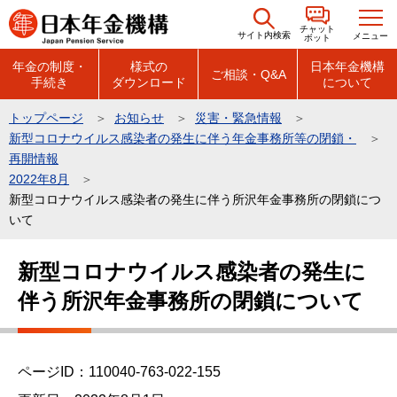
こ
チャット
の
サイト内検索
メニュー
ボット
ペ
年金の制度・
様式の
日本年金機構
ご相談・Q&A
手続き
ダウンロード
について
ー
ジ
トップページ
お知らせ
災害・緊急情報
の
新型コロナウイルス感染者の発生に伴う年金事務所等の閉鎖・
先
再開情報
頭
2022年8月
新型コロナウイルス感染者の発生に伴う所沢年金事務所の閉鎖につ
で
いて
す
本
新型コロナウイルス感染者の発生に
文
伴う所沢年金事務所の閉鎖について
こ
こ
か
ら
ページID：110040-763-022-155