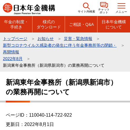
こ
チャット
の
サイト内検索
メニュー
ボット
ペ
年金の制度・
様式の
日本年金機構
ご相談・Q&A
手続き
ダウンロード
について
ー
ジ
トップページ
お知らせ
災害・緊急情報
の
新型コロナウイルス感染者の発生に伴う年金事務所等の閉鎖・
先
再開情報
頭
2022年8月
新潟東年金事務所（新潟県新潟市）の業務再開について
で
す
本
新潟東年金事務所（新潟県新潟市）
文
の業務再開について
こ
こ
か
ら
ページID：110040-114-722-922
更新日：2022年8月1日