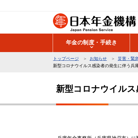
こ
の
ペ
ー
ジ
年金の制度・手続き
の
先
トップページ
お知らせ
災害・緊
頭
新型コロナウイルス感染者の発生に伴う兵
で
本
す
文
新型コロナウイルス
こ
こ
か
ら