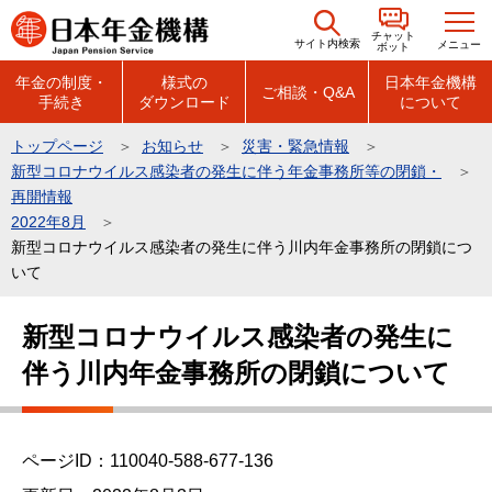
こ
チャット
の
サイト内検索
メニュー
ボット
ペ
年金の制度・
様式の
日本年金機構
ご相談・Q&A
手続き
ダウンロード
について
ー
ジ
トップページ
お知らせ
災害・緊急情報
の
新型コロナウイルス感染者の発生に伴う年金事務所等の閉鎖・
先
再開情報
頭
2022年8月
新型コロナウイルス感染者の発生に伴う川内年金事務所の閉鎖につ
で
いて
す
本
新型コロナウイルス感染者の発生に
文
伴う川内年金事務所の閉鎖について
こ
こ
か
ら
ページID：110040-588-677-136