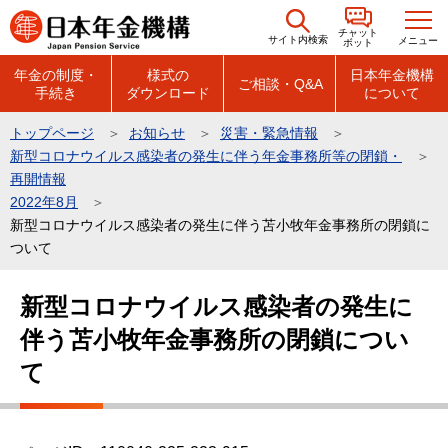
こ
チャット
の
サイト内検索
メニュー
ボット
ペ
年金の制度・
様式の
日本年金機構
ご相談・Q&A
手続き
ダウンロード
について
ー
ジ
トップページ
お知らせ
災害・緊急情報
の
新型コロナウイルス感染者の発生に伴う年金事務所等の閉鎖・
先
再開情報
頭
2022年8月
新型コロナウイルス感染者の発生に伴う苫小牧年金事務所の閉鎖に
で
ついて
す
本
新型コロナウイルス感染者の発生に
文
伴う苫小牧年金事務所の閉鎖につい
こ
こ
て
か
ら