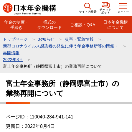
こ
チャット
の
サイト内検索
メニュー
ボット
ペ
年金の制度・
様式の
日本年金機構
ご相談・Q&A
手続き
ダウンロード
について
ー
ジ
トップページ
お知らせ
災害・緊急情報
の
新型コロナウイルス感染者の発生に伴う年金事務所等の閉鎖・
先
再開情報
頭
2022年8月
富士年金事務所（静岡県富士市）の業務再開について
で
す
本
富士年金事務所（静岡県富士市）の
文
業務再開について
こ
こ
か
ら
ページID：110040-284-941-141
更新日：2022年8月4日