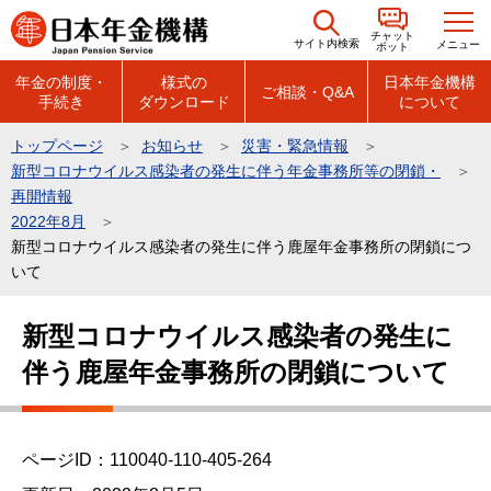
こ
チャット
の
サイト内検索
メニュー
ボット
ペ
年金の制度・
様式の
日本年金機構
ご相談・Q&A
手続き
ダウンロード
について
ー
ジ
トップページ
お知らせ
災害・緊急情報
の
新型コロナウイルス感染者の発生に伴う年金事務所等の閉鎖・
先
再開情報
頭
2022年8月
新型コロナウイルス感染者の発生に伴う鹿屋年金事務所の閉鎖につ
で
いて
す
本
新型コロナウイルス感染者の発生に
文
伴う鹿屋年金事務所の閉鎖について
こ
こ
か
ら
ページID：110040-110-405-264