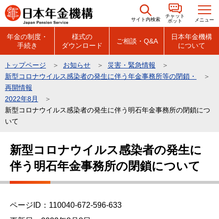
こ
チャット
の
サイト内検索
メニュー
ボット
ペ
年金の制度・
様式の
日本年金機構
ご相談・Q&A
手続き
ダウンロード
について
ー
ジ
トップページ
お知らせ
災害・緊急情報
の
新型コロナウイルス感染者の発生に伴う年金事務所等の閉鎖・
先
再開情報
頭
2022年8月
新型コロナウイルス感染者の発生に伴う明石年金事務所の閉鎖につ
で
いて
す
本
新型コロナウイルス感染者の発生に
文
伴う明石年金事務所の閉鎖について
こ
こ
か
ら
ページID：110040-672-596-633