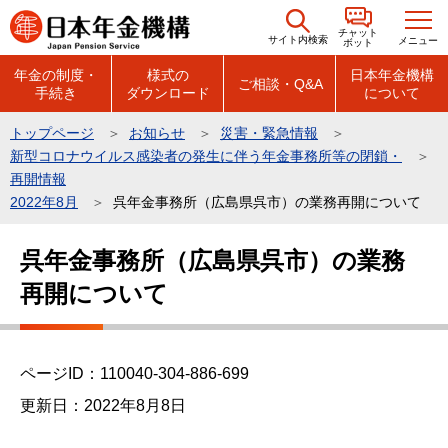
こ
チャット
の
サイト内検索
メニュー
ボット
ペ
年金の制度・
様式の
日本年金機構
ご相談・Q&A
手続き
ダウンロード
について
ー
ジ
トップページ
お知らせ
災害・緊急情報
の
新型コロナウイルス感染者の発生に伴う年金事務所等の閉鎖・
先
再開情報
頭
2022年8月
呉年金事務所（広島県呉市）の業務再開について
で
本
呉年金事務所（広島県呉市）の業務
す
文
再開について
こ
こ
か
ら
ページID：110040-304-886-699
更新日：2022年8月8日