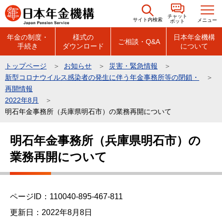
こ
チャット
の
サイト内検索
メニュー
ボット
ペ
年金の制度・
様式の
日本年金機構
ご相談・Q&A
手続き
ダウンロード
について
ー
ジ
トップページ
お知らせ
災害・緊急情報
の
新型コロナウイルス感染者の発生に伴う年金事務所等の閉鎖・
先
再開情報
頭
2022年8月
明石年金事務所（兵庫県明石市）の業務再開について
で
す
本
明石年金事務所（兵庫県明石市）の
文
業務再開について
こ
こ
か
ら
ページID：110040-895-467-811
更新日：2022年8月8日