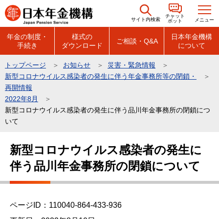
こ
チャット
の
サイト内検索
メニュー
ボット
ペ
年金の制度・
様式の
日本年金機構
ご相談・Q&A
手続き
ダウンロード
について
ー
ジ
トップページ
お知らせ
災害・緊急情報
の
新型コロナウイルス感染者の発生に伴う年金事務所等の閉鎖・
先
再開情報
頭
2022年8月
新型コロナウイルス感染者の発生に伴う品川年金事務所の閉鎖につ
で
いて
す
本
新型コロナウイルス感染者の発生に
文
伴う品川年金事務所の閉鎖について
こ
こ
か
ら
ページID：110040-864-433-936