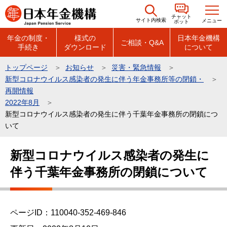
こ
チャット
の
サイト内検索
メニュー
ボット
ペ
年金の制度・
様式の
日本年金機構
ご相談・Q&A
手続き
ダウンロード
について
ー
ジ
トップページ
お知らせ
災害・緊急情報
の
新型コロナウイルス感染者の発生に伴う年金事務所等の閉鎖・
先
再開情報
頭
2022年8月
新型コロナウイルス感染者の発生に伴う千葉年金事務所の閉鎖につ
で
いて
す
本
新型コロナウイルス感染者の発生に
文
伴う千葉年金事務所の閉鎖について
こ
こ
か
ら
ページID：110040-352-469-846