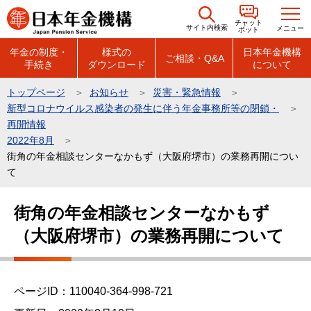
こ
チャット
の
サイト内検索
メニュー
ボット
ペ
年金の制度・
様式の
日本年金機構
ご相談・Q&A
手続き
ダウンロード
について
ー
ジ
トップページ
お知らせ
災害・緊急情報
の
新型コロナウイルス感染者の発生に伴う年金事務所等の閉鎖・
先
再開情報
頭
2022年8月
街角の年金相談センターなかもず（大阪府堺市）の業務再開につい
で
て
す
本
街角の年金相談センターなかもず
文
（大阪府堺市）の業務再開について
こ
こ
か
ら
ページID：110040-364-998-721