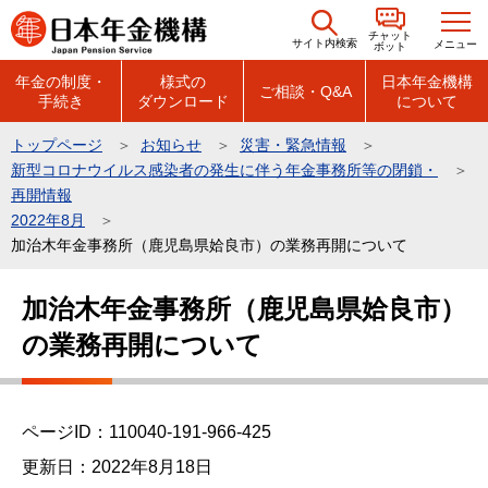
こ
チャット
の
サイト内検索
メニュー
ボット
ペ
年金の制度・
様式の
日本年金機構
ご相談・Q&A
手続き
ダウンロード
について
ー
ジ
トップページ
お知らせ
災害・緊急情報
の
新型コロナウイルス感染者の発生に伴う年金事務所等の閉鎖・
先
再開情報
頭
2022年8月
加治木年金事務所（鹿児島県姶良市）の業務再開について
で
す
本
加治木年金事務所（鹿児島県姶良市）
文
の業務再開について
こ
こ
か
ら
ページID：110040-191-966-425
更新日：2022年8月18日