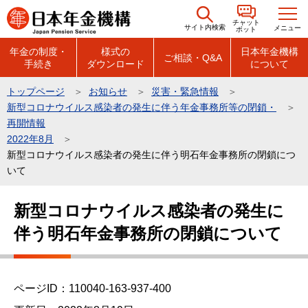
こ
チャット
の
サイト内検索
メニュー
ボット
ペ
年金の制度・
様式の
日本年金機構
ご相談・Q&A
手続き
ダウンロード
について
ー
ジ
トップページ
お知らせ
災害・緊急情報
の
新型コロナウイルス感染者の発生に伴う年金事務所等の閉鎖・
先
再開情報
頭
2022年8月
新型コロナウイルス感染者の発生に伴う明石年金事務所の閉鎖につ
で
いて
す
本
新型コロナウイルス感染者の発生に
文
伴う明石年金事務所の閉鎖について
こ
こ
か
ら
ページID：110040-163-937-400