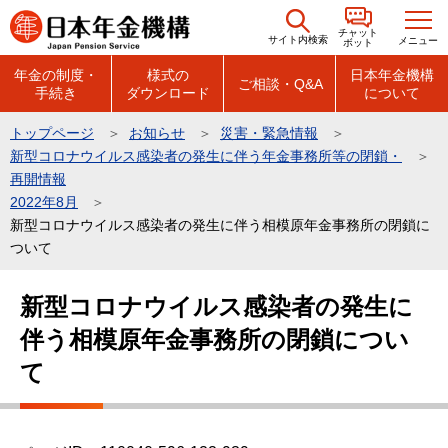
こ
チャット
の
サイト内検索
メニュー
ボット
ペ
年金の制度・
様式の
日本年金機構
ご相談・Q&A
手続き
ダウンロード
について
ー
ジ
トップページ
お知らせ
災害・緊急情報
の
新型コロナウイルス感染者の発生に伴う年金事務所等の閉鎖・
先
再開情報
頭
2022年8月
新型コロナウイルス感染者の発生に伴う相模原年金事務所の閉鎖に
で
ついて
す
本
新型コロナウイルス感染者の発生に
文
伴う相模原年金事務所の閉鎖につい
こ
こ
て
か
ら