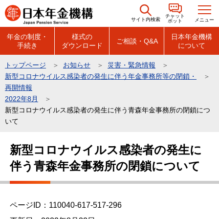
こ
チャット
の
サイト内検索
メニュー
ボット
ペ
年金の制度・
様式の
日本年金機構
ご相談・Q&A
手続き
ダウンロード
について
ー
ジ
トップページ
お知らせ
災害・緊急情報
の
新型コロナウイルス感染者の発生に伴う年金事務所等の閉鎖・
先
再開情報
頭
2022年8月
新型コロナウイルス感染者の発生に伴う青森年金事務所の閉鎖につ
で
いて
す
本
新型コロナウイルス感染者の発生に
文
伴う青森年金事務所の閉鎖について
こ
こ
か
ら
ページID：110040-617-517-296