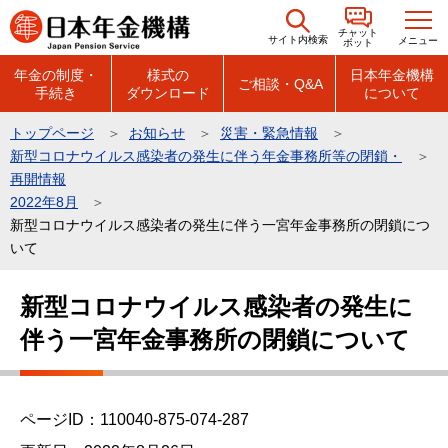
こ
チャット
の
サイト内検索
メニュー
ボット
ペ
年金の制度・
様式の
日本年金機構
ご相談・Q&A
手続き
ダウンロード
について
ー
ジ
トップページ
お知らせ
災害・緊急情報
の
新型コロナウイルス感染者の発生に伴う年金事務所等の閉鎖・
先
再開情報
頭
2022年8月
新型コロナウイルス感染者の発生に伴う一宮年金事務所の閉鎖につ
で
いて
す
本
新型コロナウイルス感染者の発生に
文
伴う一宮年金事務所の閉鎖について
こ
こ
か
ら
ページID：110040-875-074-287