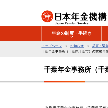
こ
の
ペ
ー
ジ
年金の制度・手続き
の
先
トップページ
お知らせ
災害・緊
頭
千葉年金事務所（千葉県千葉市）の業務再
で
本
す
文
千葉年金事務所（千
こ
こ
か
ら