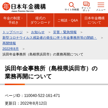
こ
チャット
の
サイト内検索
メニュー
ボット
ペ
年金の制度・
様式の
日本年金機構
ご相談・Q&A
手続き
ダウンロード
について
ー
ジ
トップページ
お知らせ
災害・緊急情報
の
新型コロナウイルス感染者の発生に伴う年金事務所等の閉鎖・
先
再開情報
頭
2022年8月
浜田年金事務所（島根県浜田市）の業務再開について
で
す
本
浜田年金事務所（島根県浜田市）の
文
業務再開について
こ
こ
か
ら
ページID：110040-522-161-471
更新日：2022年8月12日