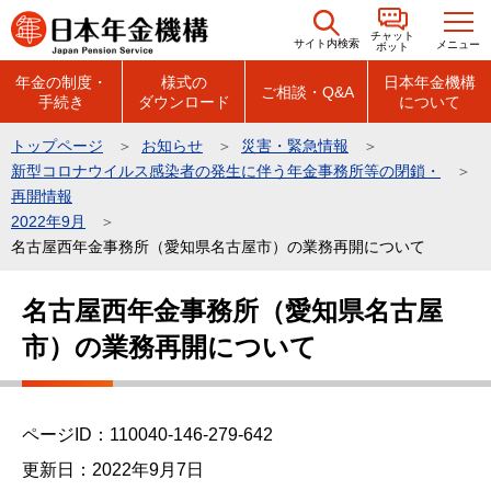
こ
チャット
の
サイト内検索
メニュー
ボット
ペ
年金の制度・
様式の
日本年金機構
ご相談・Q&A
手続き
ダウンロード
について
ー
ジ
トップページ
お知らせ
災害・緊急情報
の
新型コロナウイルス感染者の発生に伴う年金事務所等の閉鎖・
先
再開情報
頭
2022年9月
名古屋西年金事務所（愛知県名古屋市）の業務再開について
で
す
本
名古屋西年金事務所（愛知県名古屋
文
市）の業務再開について
こ
こ
か
ら
ページID：110040-146-279-642
更新日：2022年9月7日