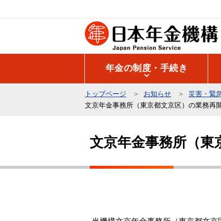
こ
の
ペ
ー
ジ
年金の制度・手続き
の
先
トップページ
お知らせ
災害・緊
頭
文京年金事務所（東京都文京区）の業務再
で
本
す
文
文京年金事務所（東
こ
こ
か
ら