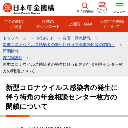
こ
チャット
の
サイト内検索
メニュー
ボット
ペ
年金の制度・
様式の
日本年金機構
ご相談・Q&A
手続き
ダウンロード
について
ー
ジ
トップページ
お知らせ
災害・緊急情報
の
新型コロナウイルス感染者の発生に伴う年金事務所等の閉鎖・
先
再開情報
頭
2022年9月
新型コロナウイルス感染者の発生に伴う街角の年金相談センター枚
で
方の閉鎖について
す
本
新型コロナウイルス感染者の発生に
文
伴う街角の年金相談センター枚方の
こ
こ
閉鎖について
か
ら