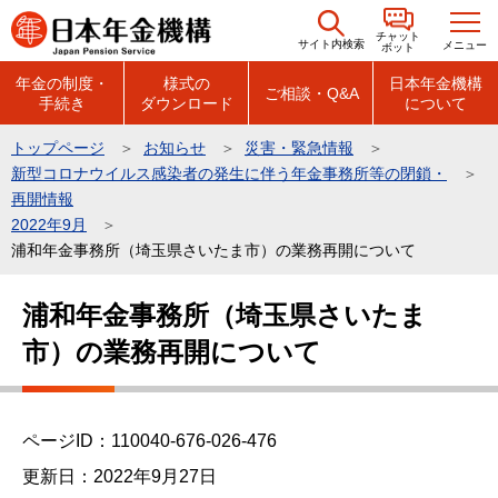
こ
チャット
の
サイト内検索
メニュー
ボット
ペ
年金の制度・
様式の
日本年金機構
ご相談・Q&A
手続き
ダウンロード
について
ー
ジ
トップページ
お知らせ
災害・緊急情報
の
新型コロナウイルス感染者の発生に伴う年金事務所等の閉鎖・
先
再開情報
頭
2022年9月
浦和年金事務所（埼玉県さいたま市）の業務再開について
で
す
本
浦和年金事務所（埼玉県さいたま
文
市）の業務再開について
こ
こ
か
ら
ページID：110040-676-026-476
更新日：2022年9月27日