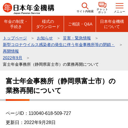
こ
チャット
の
サイト内検索
メニュー
ボット
ペ
年金の制度・
様式の
日本年金機構
ご相談・Q&A
手続き
ダウンロード
について
ー
ジ
トップページ
お知らせ
災害・緊急情報
の
新型コロナウイルス感染者の発生に伴う年金事務所等の閉鎖・
先
再開情報
頭
2022年9月
富士年金事務所（静岡県富士市）の業務再開について
で
す
本
富士年金事務所（静岡県富士市）の
文
業務再開について
こ
こ
か
ら
ページID：110040-618-509-727
更新日：2022年9月28日