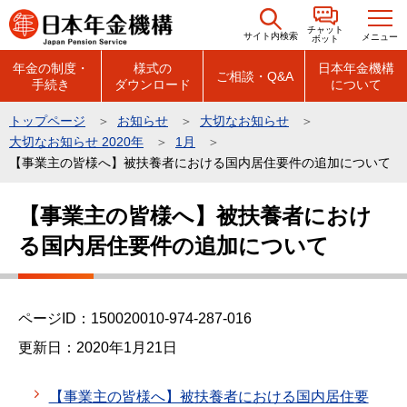
こ
チャット
の
サイト内検索
メニュー
ボット
ペ
年金の制度・
様式の
日本年金機構
ご相談・Q&A
手続き
ダウンロード
について
ー
ジ
トップページ
お知らせ
大切なお知らせ
の
大切なお知らせ 2020年
1月
先
【事業主の皆様へ】被扶養者における国内居住要件の追加について
頭
本
で
【事業主の皆様へ】被扶養者におけ
文
す
る国内居住要件の追加について
こ
こ
か
ら
ページID：150020010-974-287-016
更新日：2020年1月21日
【事業主の皆様へ】被扶養者における国内居住要