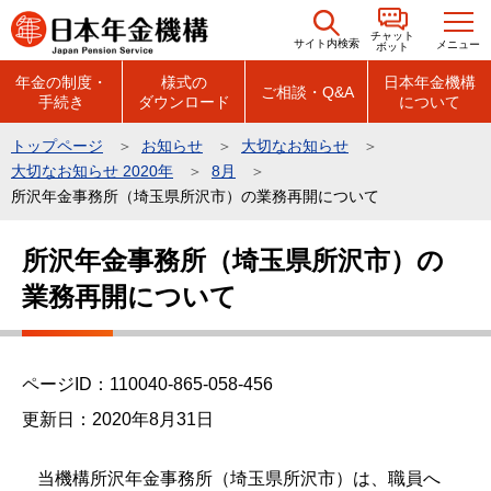
こ
チャット
の
サイト内検索
メニュー
ボット
ペ
年金の制度・
様式の
日本年金機構
ご相談・Q&A
手続き
ダウンロード
について
ー
ジ
トップページ
お知らせ
大切なお知らせ
の
大切なお知らせ 2020年
8月
先
所沢年金事務所（埼玉県所沢市）の業務再開について
頭
本
で
所沢年金事務所（埼玉県所沢市）の
文
す
業務再開について
こ
こ
か
ら
ページID：110040-865-058-456
更新日：2020年8月31日
当機構所沢年金事務所（埼玉県所沢市）は、職員へ