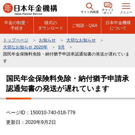
こ
チャット
の
サイト内検索
メニュー
ボット
ペ
年金の制度・
様式の
日本年金機構
ご相談・Q&A
手続き
ダウンロード
について
ー
ジ
トップページ
お知らせ
大切なお知らせ
の
大切なお知らせ 2020年
9月
先
国民年金保険料免除・納付猶予申請承認通知書の発送が遅れていま
頭
す
で
本
国民年金保険料免除・納付猶予申請承
す
文
認通知書の発送が遅れています
こ
こ
か
ら
ページID：150010-740-018-779
更新日：2020年9月2日