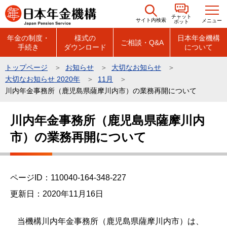
こ
チャット
の
サイト内検索
メニュー
ボット
ペ
年金の制度・
様式の
日本年金機構
ご相談・Q&A
手続き
ダウンロード
について
ー
ジ
トップページ
お知らせ
大切なお知らせ
の
大切なお知らせ 2020年
11月
先
川内年金事務所（鹿児島県薩摩川内市）の業務再開について
頭
本
で
川内年金事務所（鹿児島県薩摩川内
文
す
市）の業務再開について
こ
こ
か
ら
ページID：110040-164-348-227
更新日：2020年11月16日
当機構川内年金事務所（鹿児島県薩摩川内市）は、