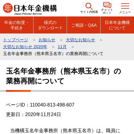
こ
チャット
の
サイト内検索
メニュー
ボット
ペ
年金の制度・
様式の
日本年金機構
ご相談・Q&A
手続き
ダウンロード
について
ー
ジ
トップページ
お知らせ
大切なお知らせ
の
大切なお知らせ 2020年
11月
先
玉名年金事務所（熊本県玉名市）の業務再開について
頭
本
で
玉名年金事務所（熊本県玉名市）の
文
す
業務再開について
こ
こ
か
ら
ページID：110040-813-498-607
更新日：2020年11月24日
当機構玉名年金事務所（熊本県玉名市）は、職員に