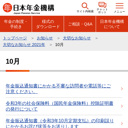
こ
チャット
の
サイト内検索
メニュー
ボット
ペ
年金の制度・
様式の
日本年金機構
ご相談・Q&A
手続き
ダウンロード
について
ー
ジ
トップページ
お知らせ
大切なお知らせ
の
大切なお知らせ 2021年
10月
先
本
頭
10月
文
で
こ
す
こ
か
年金振込通知書にかかる不審な訪問者や電話等にご
注意ください。
ら
令和3年の社会保険料（国民年金保険料）控除証明書
の発行について
年金振込通知書（令和3年10月定期支払）の印刷誤り
にかかるお詫び状等をお送りします