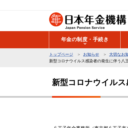
こ
の
ペ
ー
ジ
年金の制度・手続き
の
先
トップページ
お知らせ
大切なお
頭
新型コロナウイルス感染者の発生に伴う八
で
本
す
文
新型コロナウイルス
こ
こ
か
ら