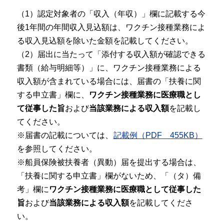
（1）認定対象者の「収入（年収）」欄に記載する今
後1年間の年間収入見込額は、ワクチン接種業務によ
る収入見込額を除いた金額を記載してください。
（2）届出に当たって「添付する収入額が確認できる
書類（給与明細等）」に、ワクチン接種業務による
収入額が含まれている場合には、届書の「扶養に関
する申立書」欄に、
ワクチン接種業務に医療職とし
て従事した旨
および
当該業務による収入額
を記載し
てください。
※届書の記載については、
記載例（PDF 455KB）
を参照してください。
※船員保険被扶養者（異動）届を提出する場合は、
「扶養に関する申立書」欄がないため、「（タ）備
考」欄に
ワクチン接種業務に医療職として従事した
旨
および
当該業務による収入額
を記載してくださ
い。