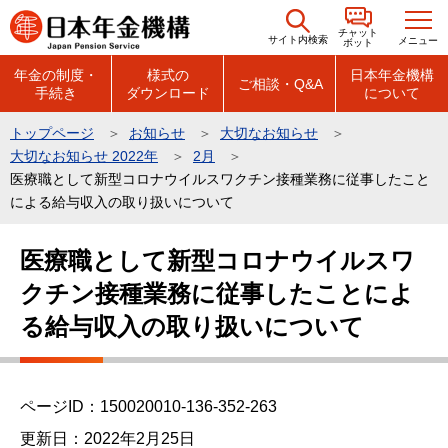
こ
チャット
の
サイト内検索
メニュー
ボット
ペ
年金の制度・
様式の
日本年金機構
ご相談・Q&A
手続き
ダウンロード
について
ー
ジ
トップページ
お知らせ
大切なお知らせ
の
大切なお知らせ 2022年
2月
先
医療職として新型コロナウイルスワクチン接種業務に従事したこと
頭
による給与収入の取り扱いについて
で
本
医療職として新型コロナウイルスワ
す
文
クチン接種業務に従事したことによ
こ
こ
る給与収入の取り扱いについて
か
ら
ページID：150020010-136-352-263
更新日：2022年2月25日