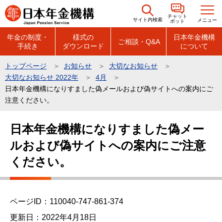
こ
チャット
の
サイト内検索
メニュー
ボット
ペ
年金の制度・
様式の
日本年金機構
ご相談・Q&A
手続き
ダウンロード
について
ー
ジ
トップページ
お知らせ
大切なお知らせ
の
大切なお知らせ 2022年
4月
先
日本年金機構になりすました偽メールおよび偽サイトへの案内にご
頭
注意ください。
で
本
日本年金機構になりすました偽メー
す
文
ルおよび偽サイトへの案内にご注意
こ
こ
ください。
か
ら
ページID：110040-747-861-374
更新日：2022年4月18日