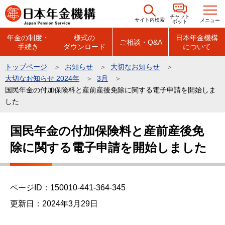
こ
チャット
の
サイト内検索
メニュー
ボット
ペ
年金の制度・
様式の
日本年金機構
ご相談・Q&A
手続き
ダウンロード
について
ー
ジ
トップページ
お知らせ
大切なお知らせ
の
大切なお知らせ 2024年
3月
先
国民年金の付加保険料と産前産後免除に関する電子申請を開始しま
頭
した
で
本
国民年金の付加保険料と産前産後免
す
文
除に関する電子申請を開始しました
こ
こ
か
ら
ページID：150010-441-364-345
更新日：2024年3月29日