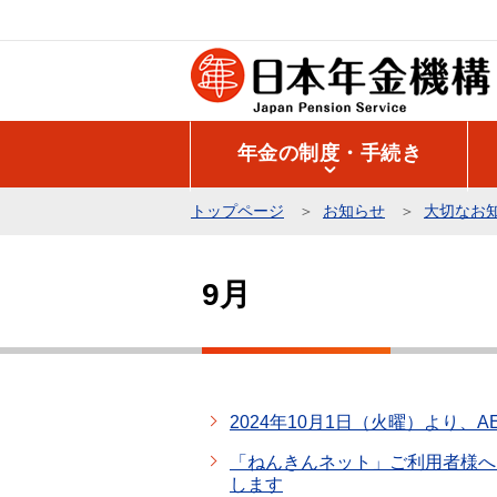
こ
の
ペ
ー
ジ
年金の制度・手続き
の
先
トップページ
お知らせ
大切なお
頭
本
で
文
す
9月
こ
こ
か
ら
2024年10月1日（火曜）より、
「ねんきんネット」ご利用者様へ
します