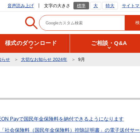
サイトマ
音声読み上げ
文字の大きさ
標準
大
特大
様式のダウンロード
ご相談・Q&A
知らせ
大切なお知らせ 2024年
9月
AEON Payで国民年金保険料を納付できるようになります
「社会保険料（国民年金保険料）控除証明書」の電子送付サー