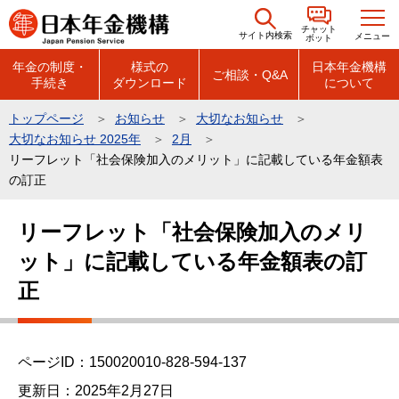
こ
チャット
の
サイト内検索
メニュー
ボット
ペ
年金の制度・
様式の
日本年金機構
ご相談・Q&A
手続き
ダウンロード
について
ー
ジ
トップページ
お知らせ
大切なお知らせ
の
大切なお知らせ 2025年
2月
先
リーフレット「社会保険加入のメリット」に記載している年金額表
頭
の訂正
で
本
リーフレット「社会保険加入のメリ
す
文
ット」に記載している年金額表の訂
こ
こ
正
か
ら
ページID：150020010-828-594-137
更新日：2025年2月27日