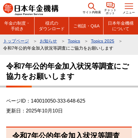
こ
チャット
の
サイト内検索
メニュー
ボット
ペ
年金の制度・
様式の
日本年金機構
ご相談・Q&A
手続き
ダウンロード
について
ー
ジ
トップページ
お知らせ
Topics
Topics 2025
の
令和7年公的年金加入状況等調査にご協力をお願いします
先
本
頭
令和7年公的年金加入状況等調査にご
文
で
協力をお願いします
こ
す
こ
か
ら
ページID：140010050-333-648-625
更新日：2025年10月10日
令和7年公的年金加入状況等調査